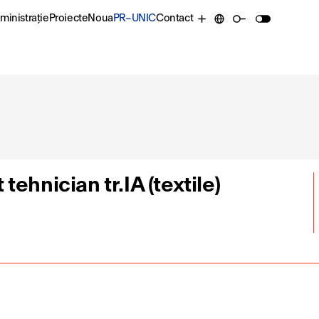
ministrație
Proiecte
Noua
PR–UNIC
Contact
ehnician tr.IA (textile)