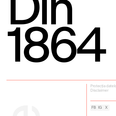
Din
1864
Protecția datel
Disclaimer
FB
IG
X