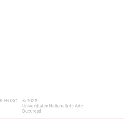
 SR EN ISO
© 2026
Universitatea Națională de Arte
București