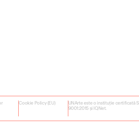
or
Cookie Policy (EU)
UNArte este o instituție certificată
9001:2015 și IQNet.