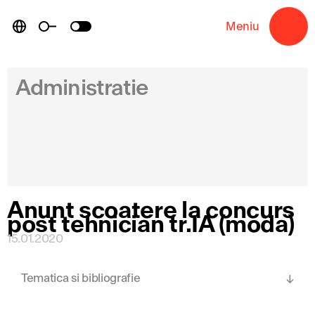
Skip
to
Meniu
→
content
Administratie
Anunt scoatere la concurs
post tehnician tr.IA (moda)
15.01.2020
Tematica si bibliografie