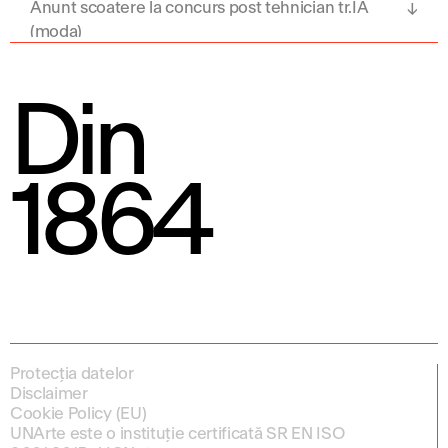
Anunt scoatere la concurs post tehnician tr.IA
(moda)
Din
1864
Protecția datelor
Disclaimer
Cookie Policy (EU)
UNArte este o instituție certificată SR EN ISO