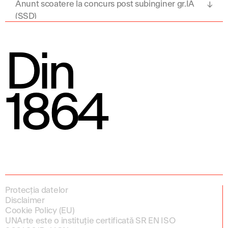
Anunt scoatere la concurs post subinginer gr.IA
(SSD)
Din
1864
Protecția datelor
Disclaimer
Cookie Policy (EU)
UNArte este o instituție certificată SR EN ISO