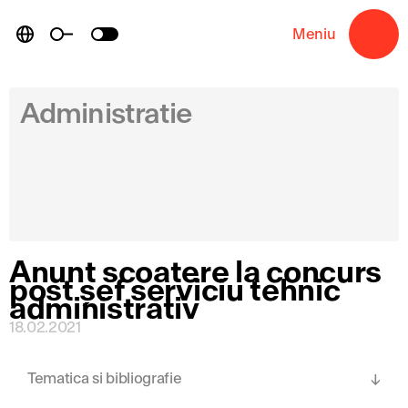
Skip
to
Meniu
→
content
Administratie
Anunt scoatere la concurs
post șef serviciu tehnic
administrativ
18.02.2021
Tematica si bibliografie