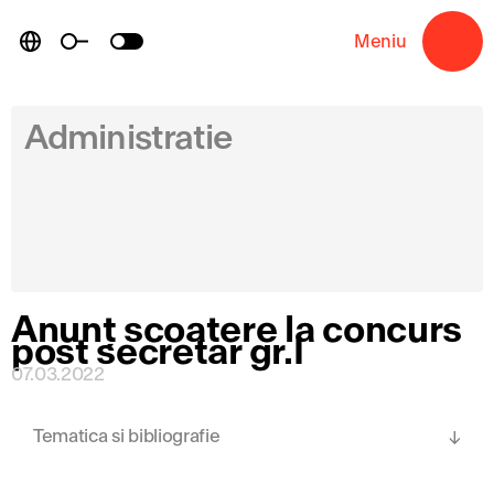
Skip
to
Meniu
→
content
Administratie
Anunț scoatere la concurs
post secretar gr.I
07.03.2022
Tematica si bibliografie