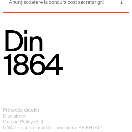
Anunț scoatere la concurs post secretar gr.I
Din
1864
Protecția datelor
Disclaimer
Cookie Policy (EU)
UNArte este o instituție certificată SR EN ISO