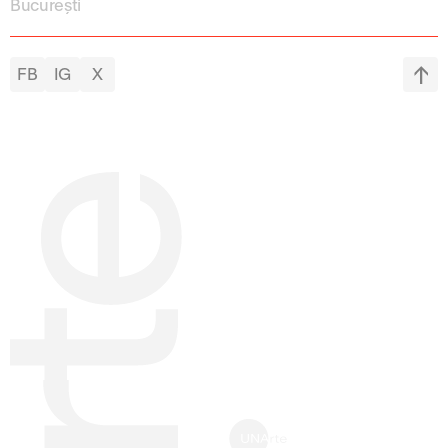
București
FB
IG
X