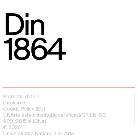
Din
1864
Protecția datelor
Disclaimer
Cookie Policy (EU)
UNArte este o instituție certificată SR EN ISO
9001:2015 și IQNet.
© 2026
Universitatea Națională de Arte