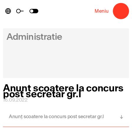
Skip
to
Meniu
→
content
Administratie
Anunț scoatere la concurs
post secretar gr.I
16.09.2022
Anunț scoatere la concurs post secretar gr.I