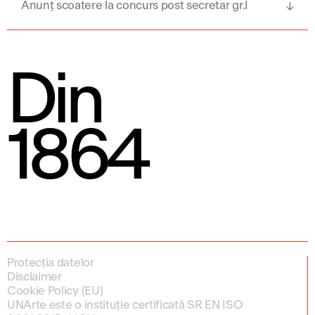
Anunț scoatere la concurs post secretar gr.I
Din
1864
Protecția datelor
Disclaimer
Cookie Policy (EU)
UNArte este o instituție certificată SR EN ISO