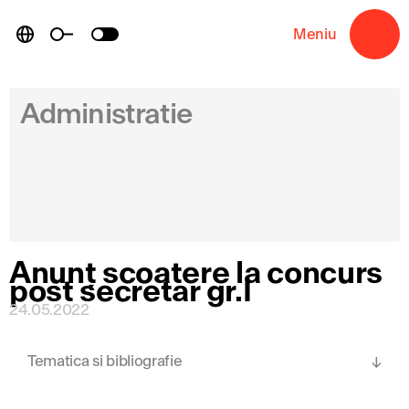
Skip
to
Meniu
→
content
Administratie
Anunț scoatere la concurs
post secretar gr.I
24.05.2022
Tematica si bibliografie