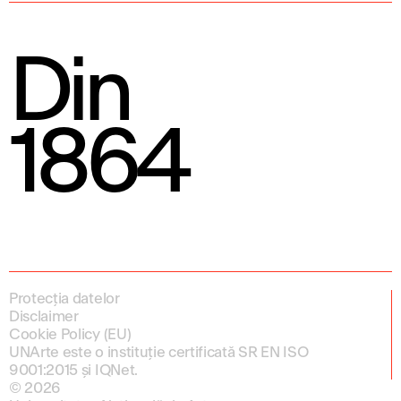
Din
1864
Protecția datelor
Disclaimer
Cookie Policy (EU)
UNArte este o instituție certificată SR EN ISO
9001:2015 și IQNet.
© 2026