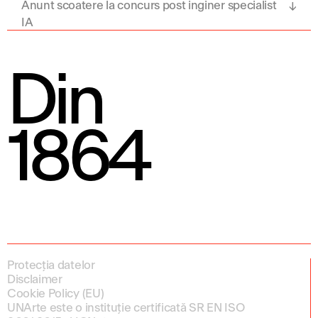
Anunt scoatere la concurs post inginer specialist
IA
Din
1864
Protecția datelor
Disclaimer
Cookie Policy (EU)
UNArte este o instituție certificată SR EN ISO