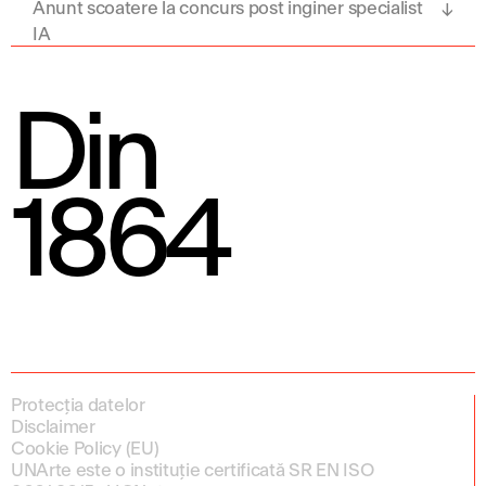
Anunt scoatere la concurs post inginer specialist
IA
Din
1864
Protecția datelor
Disclaimer
Cookie Policy (EU)
UNArte este o instituție certificată SR EN ISO