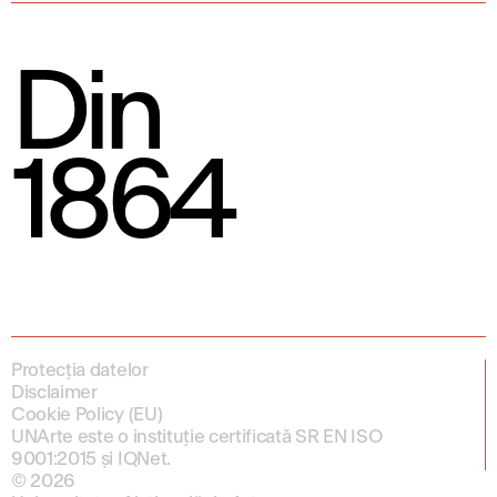
Din
1864
Protecția datelor
Disclaimer
Cookie Policy (EU)
UNArte este o instituție certificată SR EN ISO
9001:2015 și IQNet.
© 2026