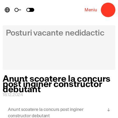
Skip
to
Meniu
→
content
Posturi vacante nedidactic
Anunt scoatere la concurs
post inginer constructor
debutant
18.12.2024
Anunt scoatere la concurs post inginer
constructor debutant