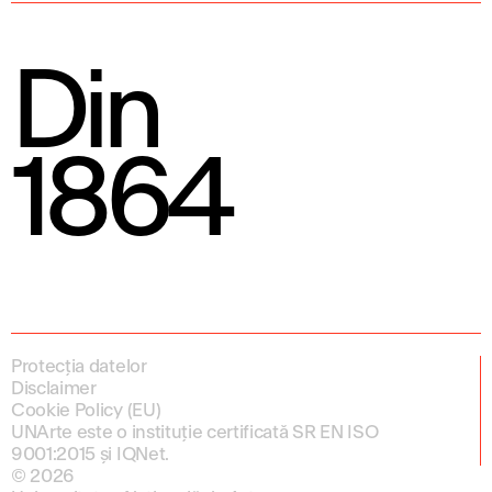
Din
1864
Protecția datelor
Disclaimer
Cookie Policy (EU)
UNArte este o instituție certificată SR EN ISO
9001:2015 și IQNet.
© 2026