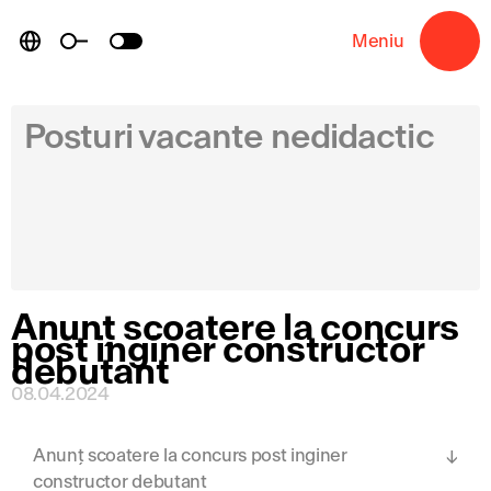
Skip
to
Meniu
→
content
Posturi vacante nedidactic
Anunț scoatere la concurs
post inginer constructor
debutant
08.04.2024
Anunț scoatere la concurs post inginer
constructor debutant