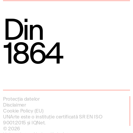
Din
1864
Protecția datelor
Disclaimer
Cookie Policy (EU)
UNArte este o instituție certificată SR EN ISO
9001:2015 și IQNet.
© 2026