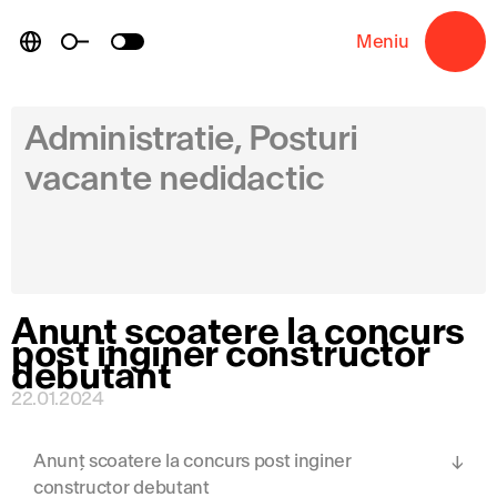
Skip
to
Meniu
→
content
Administratie, Posturi
vacante nedidactic
Anunț scoatere la concurs
post inginer constructor
debutant
22.01.2024
Anunț scoatere la concurs post inginer
constructor debutant