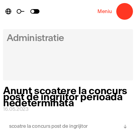
Skip
to
Meniu
→
content
Administratie
Anunt scoatere la concurs
post de ingrjitor perioada
nedeterminata
16.05.2023
scoatre la concurs post de ingrijitor