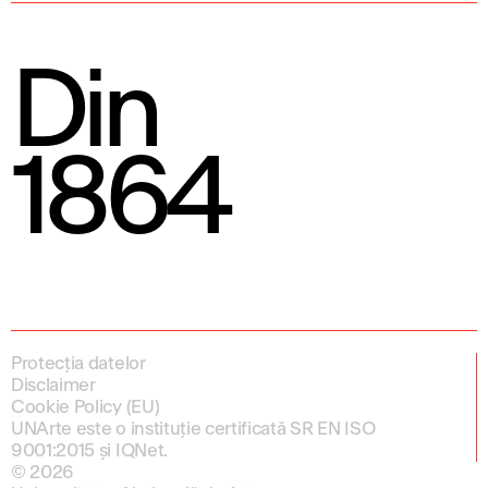
Din
1864
Protecția datelor
Disclaimer
Cookie Policy (EU)
UNArte este o instituție certificată SR EN ISO
9001:2015 și IQNet.
© 2026