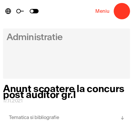
Skip
to
Meniu
→
content
Administratie
Anunț scoatere la concurs
post auditor gr.I
17.11.2021
Tematica si bibliografie