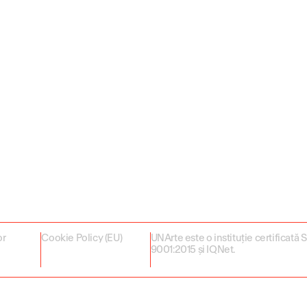
or
Cookie Policy (EU)
UNArte este o instituție certificată
9001:2015 și IQNet.