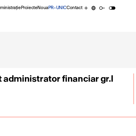
ministrație
Proiecte
Noua
PR–UNIC
Contact
administrator financiar gr.I