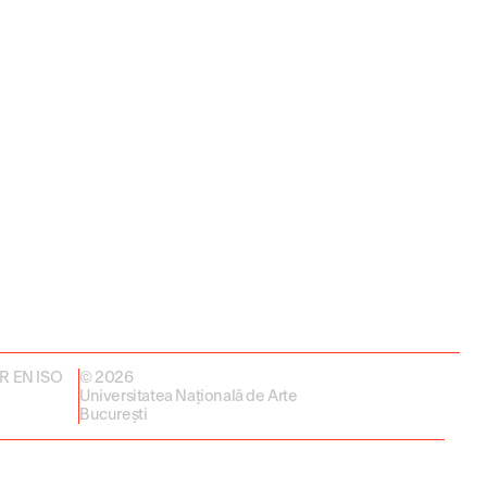
 SR EN ISO
© 2026
Universitatea Națională de Arte
București