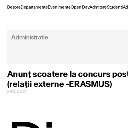
Skip
to
Despre
Departamente
Evenimente
Open Day
Admitere
Studenți
Ad
content
Administratie
Anunț scoatere la concurs post 
(relații externe -ERASMUS)
29.10.2021