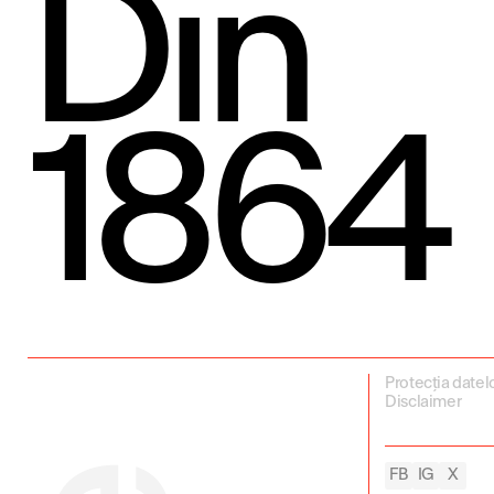
Din
1864
Protecția datel
Disclaimer
FB
IG
X