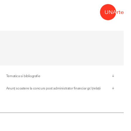
→
Tematica si bibliografie
Anunț scoatere la concurs post administrator financiar gr.I (relații
externe -ERASMUS)