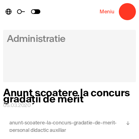
Skip
to
Meniu
→
content
Administratie
Anunț scoatere la concurs
gradații de merit
05.03.2020
anunt-scoatere-la-concurs-gradatie-de-merit-
personal didactic auxiliar