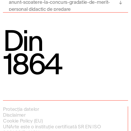
anunt-scoatere-la-concurs-gradatie-de-merit-
personal didactic de predare
Din
1864
Protecția datelor
Disclaimer
Cookie Policy (EU)
UNArte este o instituție certificată SR EN ISO