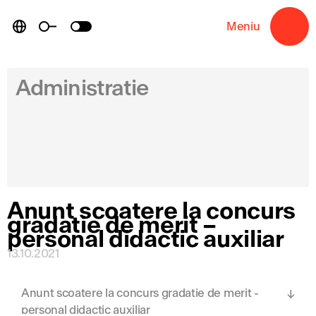
Skip
to
Meniu
→
content
Administratie
Anunt scoatere la concurs
gradatie de merit –
personal didactic auxiliar
13.10.2021
Anunt scoatere la concurs gradatie de merit -
personal didactic auxiliar