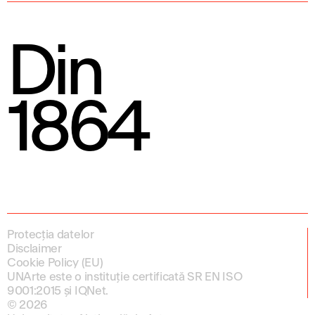
Din
1864
Protecția datelor
Disclaimer
Cookie Policy (EU)
UNArte este o instituție certificată SR EN ISO
9001:2015 și IQNet.
© 2026