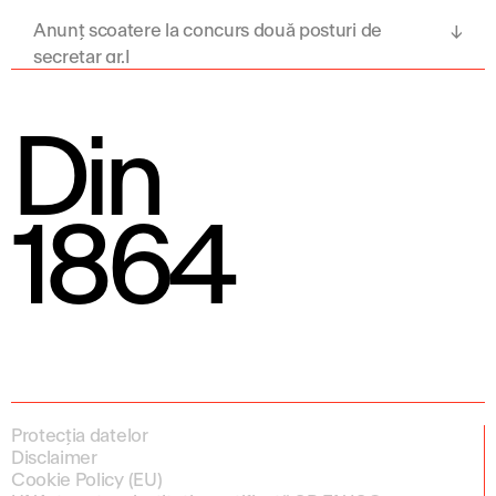
Anunț scoatere la concurs două posturi de
secretar gr.I
Din
1864
Protecția datelor
Disclaimer
Cookie Policy (EU)