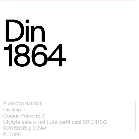
Din
1864
Protecția datelor
Disclaimer
Cookie Policy (EU)
UNArte este o instituție certificată SR EN ISO
9001:2015 și IQNet.
© 2026