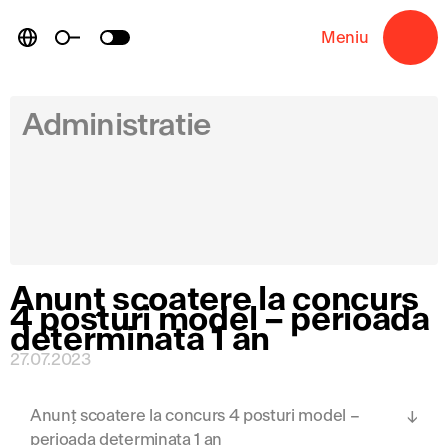
Skip
to
Meniu
→
content
Administratie
Anunț scoatere la concurs
4 posturi model – perioada
determinata 1 an
27.07.2023
Anunț scoatere la concurs 4 posturi model –
perioada determinata 1 an