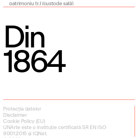
patrimoniu tr.I (custode sală)
Din
1864
Protecția datelor
Disclaimer
Cookie Policy (EU)
UNArte este o instituție certificată SR EN ISO
9001:2015 și IQNet.