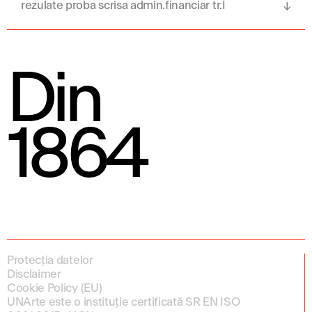
rezulate proba scrisa admin.financiar tr.I
Din
1864
Protecția datelor
Disclaimer
Cookie Policy (EU)
UNArte este o instituție certificată SR EN ISO