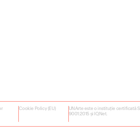
or
Cookie Policy (EU)
UNArte este o instituție certificată
9001:2015 și IQNet.