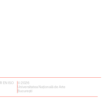
 SR EN ISO
© 2026
Universitatea Națională de Arte
București