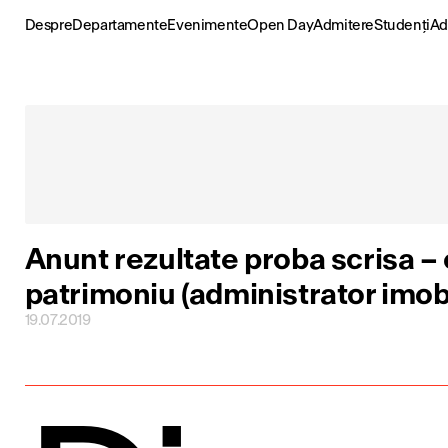
Skip
to
Despre
Departamente
Evenimente
Open Day
Admitere
Studenți
Ad
content
Anunt rezultate proba scrisa –
patrimoniu (administrator imobi
19.07.2019