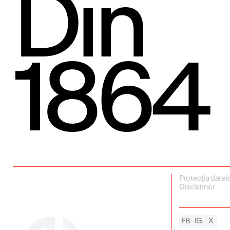
Din
1864
Protecția datel
Disclaimer
FB
IG
X