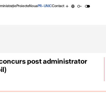
ministrație
Proiecte
Noua
PR–UNIC
Contact
 concurs post administrator
l)