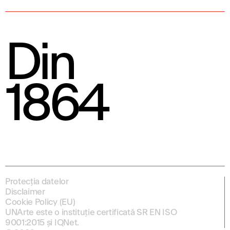
Din
1864
Protecția datelor
Disclaimer
Cookie Policy (EU)
UNArte este o instituție certificată SR EN ISO
9001:2015 și IQNet.