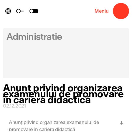
Skip
to
Meniu
→
content
Administratie
Anunț privind organizarea
examenului de promovare
în cariera didactică
02.12.2021
Anunț privind organizarea examenului de
promovare în cariera didactică