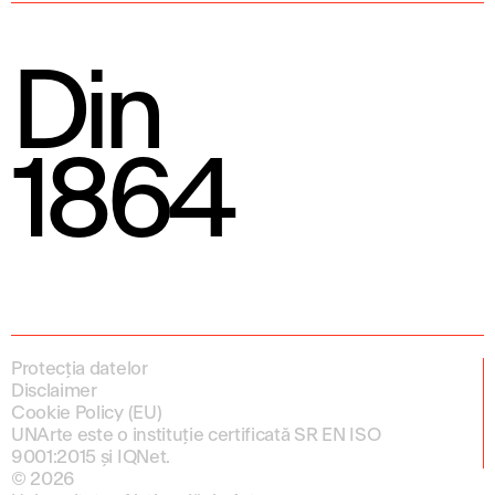
Din
1864
Protecția datelor
Disclaimer
Cookie Policy (EU)
UNArte este o instituție certificată SR EN ISO
9001:2015 și IQNet.
© 2026