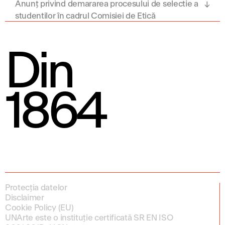
Anunț privind demararea procesului de selectie a
studenților în cadrul Comisiei de Etică
universitară
Din
1864
Protecția datelor
Disclaimer
Cookie Policy (EU)
UNArte este o instituție certificată SR EN ISO