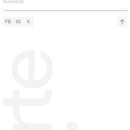
București
FB
IG
X