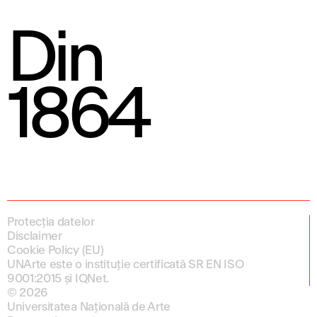
Din
1864
Protecția datelor
Disclaimer
Cookie Policy (EU)
UNArte este o instituție certificată SR EN ISO
9001:2015 și IQNet.
© 2026
Universitatea Națională de Arte