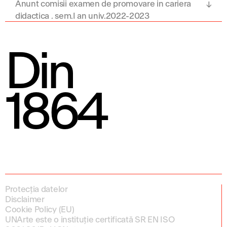
Anunt comisii examen de promovare in cariera
didactica , sem.I an univ.2022-2023
Din
1864
Protecția datelor
Disclaimer
Cookie Policy (EU)
UNArte este o instituție certificată SR EN ISO