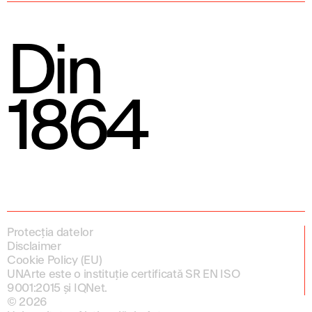
Din
1864
Protecția datelor
Disclaimer
Cookie Policy (EU)
UNArte este o instituție certificată SR EN ISO
9001:2015 și IQNet.
© 2026