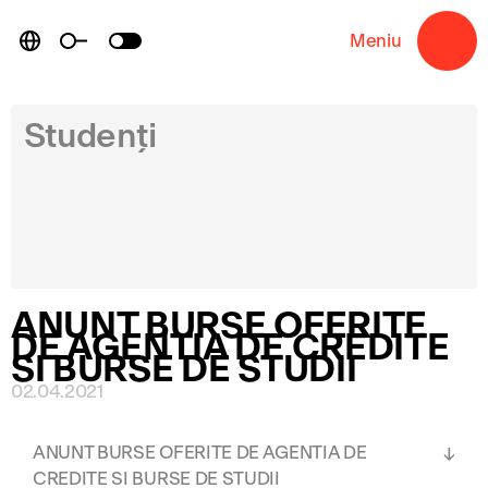
Skip
to
Meniu
→
content
Studenți
ANUNT BURSE OFERITE
DE AGENTIA DE CREDITE
SI BURSE DE STUDII
02.04.2021
ANUNT BURSE OFERITE DE AGENTIA DE
CREDITE SI BURSE DE STUDII