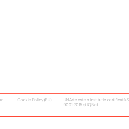
or
Cookie Policy (EU)
UNArte este o instituție certificată
9001:2015 și IQNet.