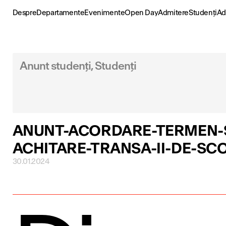
Skip
to
Despre
Departamente
Evenimente
Open Day
Admitere
Studenți
Ad
content
Anunt studenți, Studenți
ANUNT-ACORDARE-TERMEN-
ACHITARE-TRANSA-II-DE-SC
30.01.2024