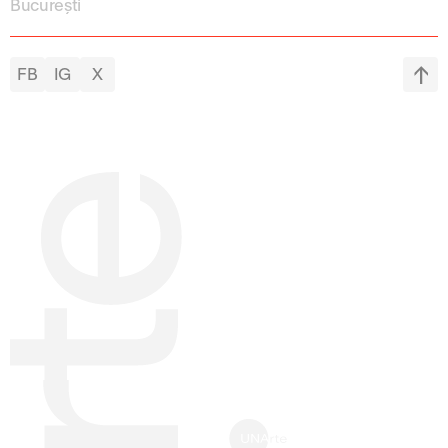
București
FB
IG
X