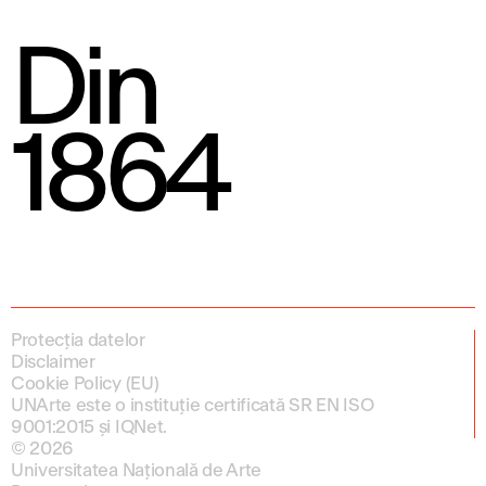
Din
1864
Protecția datelor
Disclaimer
Cookie Policy (EU)
UNArte este o instituție certificată SR EN ISO
9001:2015 și IQNet.
© 2026
Universitatea Națională de Arte