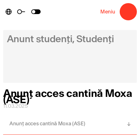
Skip
to
Meniu
→
content
Anunt studenți, Studenți
Anunț acces cantină Moxa
(ASE)
11.03.2025
Anunț acces cantină Moxa (ASE)