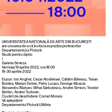
UNIVERSITATEA NAȚIONALĂ DE ARTE DIN BUCUREȘTI
are onoarea de a vă invita la expoziția profesorilor
Departamentului Pictură:
Studii pentru diptic
/
Galeria Simeza
Vernisaj 19 aprilie 2022, ora 18.00
19-30 aprilie 2022
Expun: Ion Anghel, Cezar Atodiresei, Cătălin Bălescu, Traian
Boldea, Marian Dobre, Petru Lucaci, George Moscal,
Alexandru Rădvan, Mihai Sârbulescu, Andrei Simion, Teodor
Ștefan, Andrei Tudoran.
Cuvânt de deschidere: Cornel Moraru
Vă așteptăm!
Departamentul Pictură UNArte