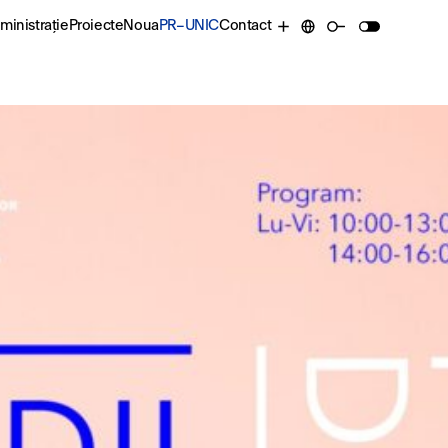
ministrație
Proiecte
Noua
PR–UNIC
Contact