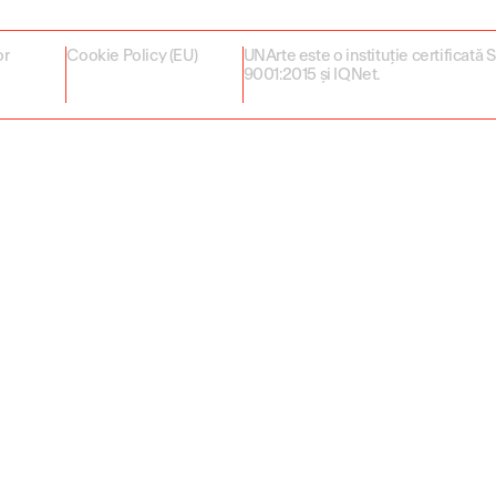
or
Cookie Policy (EU)
UNArte este o instituție certificată
9001:2015 și IQNet.