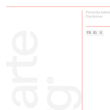
Protecția datel
Disclaimer
FB
IG
X