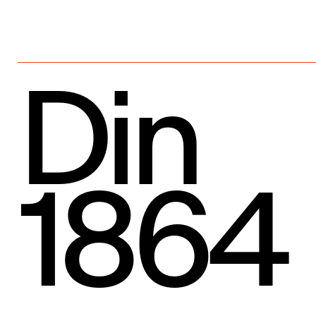
Din
1864