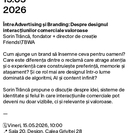
2026
Între Advertising și Branding: Despre designul
interacțiunilor comerciale valoroase
Sorin Trâncă, fondator + director de creație
Friends\TBWA
Cum ajunge un brand să însemne ceva pentru oameni?
Care este diferența dintre o reclamă care atrage atenția
și o experiență care construiește preferință, memorie și
atașament? Și ce rol mai are designul într-o lume
dominată de algoritmi, AI și content infinit?
Sorin Trâncă propune o discuție despre idei, sisteme de
identitate și felul în care interacțiunile comerciale pot
deveni nu doar vizibile, ci și relevante și valoroase.
—
🗓️ Vineri, 15.05.2026, 10:00
📍 Sala 20, Design, Calea Griviței 28