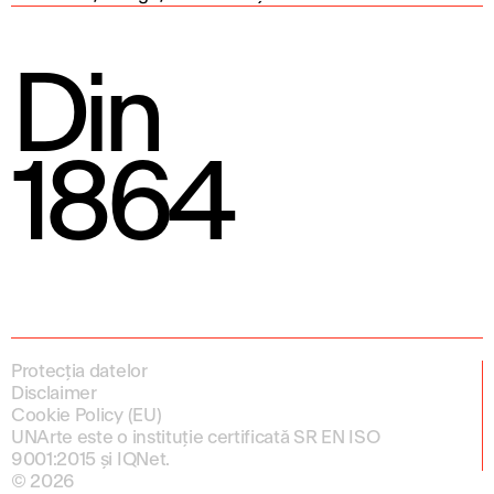
Din
1864
Protecția datelor
Disclaimer
Cookie Policy (EU)
UNArte este o instituție certificată SR EN ISO
9001:2015 și IQNet.
© 2026