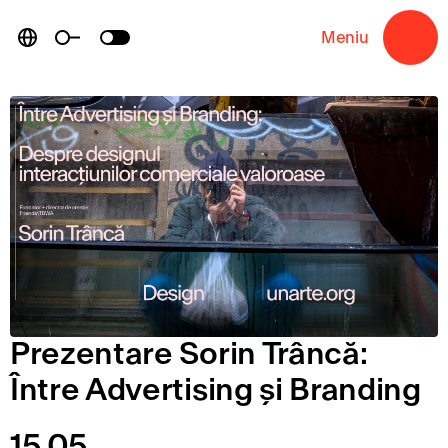
Skip
to
Meniu
→
content
Prezentare Sorin Trâncă:
Între Advertising și Branding
15.05