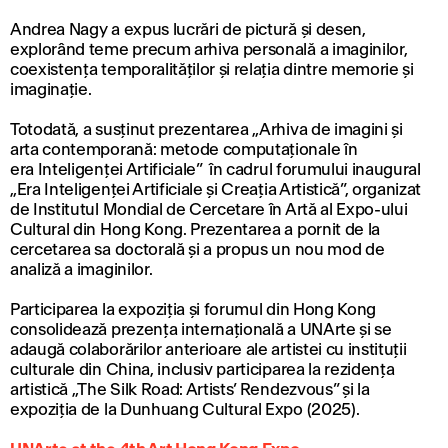
Andrea Nagy a expus lucrări de pictură și desen,
explorând teme precum arhiva personală a imaginilor,
coexistența temporalităților și relația dintre memorie și
imaginație.
Totodată, a susținut prezentarea „Arhiva de imagini și
arta contemporană: metode computaționale în
era Inteligenței Artificiale” în cadrul forumului inaugural
„Era Inteligenței Artificiale și Creația Artistică”, organizat
de Institutul Mondial de Cercetare în Artă al Expo-ului
Cultural din Hong Kong. Prezentarea a pornit de la
cercetarea sa doctorală și a propus un nou mod de
analiză a imaginilor.
Participarea la expoziția și forumul din Hong Kong
consolidează prezența internațională a UNArte și se
adaugă colaborărilor anterioare ale artistei cu instituții
culturale din China, inclusiv participarea la rezidența
artistică „The Silk Road: Artists’ Rendezvous” și la
expoziția de la Dunhuang Cultural Expo (2025).