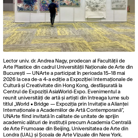
Lector univ. dr. Andrea Nagy, prodecan al Facultății de
Arte Plastice din cadrul Universității Naționale de Arte din
București — UNArte a participat în perioada 15–18 mai
2026 la cea de-a 4-a ediție a Expoziției Internaționale de
Cultură și Creativitate din Hong Kong, desfășurată la
Centrul de Expoziții AsiaWorld-Expo. Evenimentul a
reunit universități de artă și artiști din întreaga lume sub
titlul „World • Bridge — Expoziția prin Invitație a Alianței
Internaționale a Academiilor de Artă Contemporană”,
UNArte fiind invitată în calitate de unitate de sprijin
academic alături de instituții precum Academia Centrală
de Arte Frumoase din Beijing, Universitatea de Arte din
Londra (UAL) și Școala de Arte Vizuale din New York.