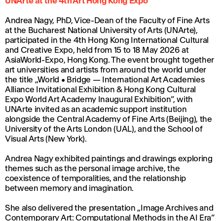
UNArte at the 4th Art Hong Kong Expo
Andrea Nagy, PhD, Vice-Dean of the Faculty of Fine Arts
at the Bucharest National University of Arts (UNArte),
participated in the 4th Hong Kong International Cultural
and Creative Expo, held from 15 to 18 May 2026 at
AsiaWorld-Expo, Hong Kong. The event brought together
art universities and artists from around the world under
the title „World • Bridge — International Art Academies
Alliance Invitational Exhibition & Hong Kong Cultural
Expo World Art Academy Inaugural Exhibition”, with
UNArte invited as an academic support institution
alongside the Central Academy of Fine Arts (Beijing), the
University of the Arts London (UAL), and the School of
Visual Arts (New York).
Andrea Nagy exhibited paintings and drawings exploring
themes such as the personal image archive, the
coexistence of temporalities, and the relationship
between memory and imagination.
She also delivered the presentation „Image Archives and
Contemporary Art: Computational Methods in the AI Era”