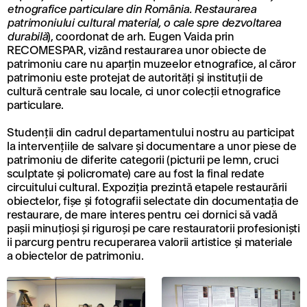
etnografice particulare din România. Restaurarea
patrimoniului cultural material, o cale spre dezvoltarea
durabilă
), coordonat de arh. Eugen Vaida prin
RECOMESPAR, vizând restaurarea unor obiecte de
patrimoniu care nu aparţin muzeelor etnografice, al căror
patrimoniu este protejat de autorităţi şi instituţii de
cultură centrale sau locale, ci unor colecţii etnografice
particulare.
Studenții din cadrul departamentului nostru au participat
la intervențiile de salvare și documentare a unor piese de
patrimoniu de diferite categorii (picturii pe lemn, cruci
sculptate și policromate) care au fost la final redate
circuitului cultural. Expoziţia prezintă etapele restaurării
obiectelor, fişe şi fotografii selectate din documentaţia de
restaurare, de mare interes pentru cei dornici să vadă
pașii minuțioși și riguroși pe care restauratorii profesioniști
ii parcurg pentru recuperarea valorii artistice și materiale
a obiectelor de patrimoniu.