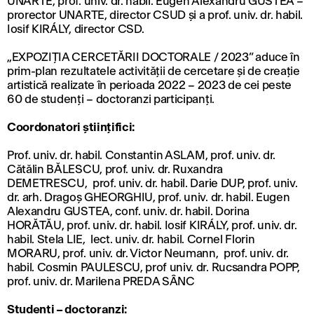
UNARTE, prof. univ. dr. habil. Eugen Alexandru GUSTEA –
prorector UNARTE, director CSUD și a prof. univ. dr. habil.
Iosif KIRÁLY, director CSD.
„EXPOZIȚIA CERCETĂRII DOCTORALE / 2023” aduce în
prim-plan rezultatele activităţii de cercetare și de creaţie
artistică realizate în perioada 2022 – 2023 de cei peste
60 de studenți – doctoranzi participanți.
Coordonatori științifici:
Prof. univ. dr. habil. Constantin ASLAM, prof. univ. dr.
Cătălin BĂLESCU, prof. univ. dr. Ruxandra
DEMETRESCU, prof. univ. dr. habil. Darie DUP, prof. univ.
dr. arh. Dragoș GHEORGHIU, prof. univ. dr. habil. Eugen
Alexandru GUSTEA, conf. univ. dr. habil. Dorina
HORĂTĂU, prof. univ. dr. habil. Iosif KIRÁLY, prof. univ. dr.
habil. Stela LIE, lect. univ. dr. habil. Cornel Florin
MORARU, prof. univ. dr. Victor Neumann, prof. univ. dr.
habil. Cosmin PAULESCU, prof univ. dr. Rucsandra POPP,
prof. univ. dr. Marilena PREDA SÂNC
Studenți – doctoranzi: