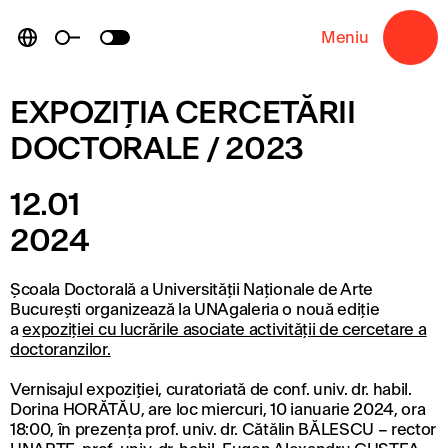
Skip
to
Meniu
→
content
EXPOZIȚIA CERCETĂRII
DOCTORALE / 2023
12.01
2024
Școala Doctorală a Universității Naționale de Arte
București organizează la UNAgaleria o nouă ediție
a
expoziției cu lucrările asociate activității de cercetare a
doctoranzilor.
Vernisajul expoziției, curatoriată de conf. univ. dr. habil.
Dorina HORĂTĂU, are loc miercuri, 10 ianuarie 2024, ora
18:00, în prezența prof. univ. dr. Cătălin BĂLESCU – rector