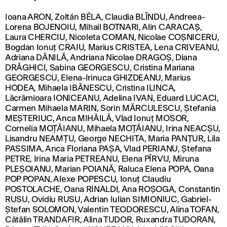
Ioana ARON, Zoltán BÉLA, Claudia BLÎNDU, Andreea-
Lorena BOJENOIU, Mihail BOTNARI, Alin CARACAȘ,
Laura CHERCIU, Nicoleta COMAN, Nicolae COȘNICERU,
Bogdan Ionuț CRAIU, Marius CRISTEA, Lena CRIVEANU,
Adriana DĂNILĂ, Andriana Nicolae DRAGOȘ, Diana
DRĂGHICI, Sabina GEORGESCU, Cristina Mariana
GEORGESCU, Elena-Irinuca GHIZDEANU, Marius
HODEA, Mihaela IBĂNESCU, Cristina ILINCA,
Lăcrămioara IONICEANU, Adelina IVAN, Eduard LUCACI,
Carmen Mihaela MARIN, Sorin MĂRCULESCU, Ștefania
MEȘTERIUC, Anca MIHĂILĂ, Vlad Ionuț MOSOR,
Cornelia MOȚĂIANU, Mihaela MOȚĂIANU, Irina NEACȘU,
Lisandru NEAMȚU, George NECHITA, Maria PANȚUR, Lila
PASSIMA, Anca Floriana PAȘA, Vlad PERIANU, Ștefana
PETRE, Irina Maria PETREANU, Elena PÎRVU, Miruna
PLEȘOIANU, Marian POIANĂ, Raluca Elena POPA, Oana
POP POPAN, Alexe POPESCU, Ionuț Claudiu
POSTOLACHE, Oana RINALDI, Ana ROȘOGA, Constantin
RUSU, Ovidiu RUSU, Adrian Iulian SIMIONIUC, Gabriel-
Ștefan SOLOMON, Valentin TEODORESCU, Alina TOFAN,
Cătălin TRANDAFIR, Alina TUDOR, Ruxandra TUDORAN,