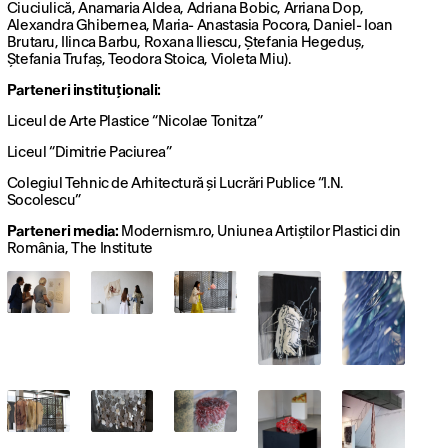
Ciuciulică, Anamaria Aldea, Adriana Bobic, Arriana Dop,
Alexandra Ghibernea, Maria- Anastasia Pocora, Daniel- Ioan
Brutaru, Ilinca Barbu, Roxana Iliescu, Ștefania Hegeduș,
Ștefania Trufaș, Teodora Stoica, Violeta Miu).
Parteneri instituționali:
Liceul de Arte Plastice “Nicolae Tonitza”
Liceul “Dimitrie Paciurea”
Colegiul Tehnic de Arhitectură și Lucrări Publice “I.N.
Socolescu”
Parteneri media:
Modernism.ro, Uniunea Artiștilor Plastici din
România, The Institute