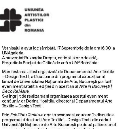
Vernisajul a avut loc sâmbătă, 17 Septembrie de la ora 16.00 la
UNAgaleria.
A prezentat Ruxandra Dreptu, critic și istoric de artă,
Președinta Secției de Critică de artă a UAP România.
Manifestarea a fost organizată de Departamentul Arte Textile
– Design Textil, a făcut parte din programul expozițional
lansat de Universitatea Națională de Arte, București și a fost
eveniment satelit al ediției din acest an al
Arte în București |
Deco ReMake
.
S-a îngrijit de realizarea și organizarea acestui eveniment
conf. univ. dr. Dorina Horătău, director al Departamentul Arte
Textile – Design Textil.
Prin
Echilibru Tactil
s-a dorit o scanare și aducere în discuție a
programului de studii Arte Textile – Design Textil din cadrul
Universității Naționale de Arte București pe două paliere: unul