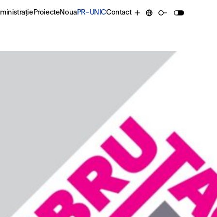
ministrație
Proiecte
Noua
PR–UNIC
Contact