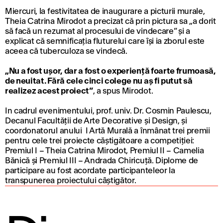
Miercuri, la festivitatea de inaugurare a picturii murale,
Theia Catrina Mirodot a precizat că prin pictura sa „a dorit
să facă un rezumat al procesului de vindecare” şi a
explicat că semnificaţia fluturelui care îşi ia zborul este
aceea că tuberculoza se vindecă.
„Nu a fost uşor, dar a fost o experienţă foarte frumoasă,
de neuitat. Fără cele cinci colege nu aş fi putut să
realizez acest proiect”
, a spus Mirodot.
In cadrul evenimentului, prof. univ. Dr. Cosmin Paulescu,
Decanul Facultății de Arte Decorative și Design, și
coordonatorul anului I Artă Murală a înmânat trei premii
pentru cele trei proiecte căștigătoare a competiției:
Premiul I – Theia Catrina Mirodot, Premiul II – Camelia
Bănică și Premiul III – Andrada Chiricuță. Diplome de
participare au fost acordate participanteleor la
transpunerea proiectului câștigător.