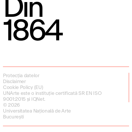
Din
1864
Protecția datelor
Disclaimer
Cookie Policy (EU)
UNArte este o instituție certificată SR EN ISO
9001:2015 și IQNet.
© 2026
Universitatea Națională de Arte
București