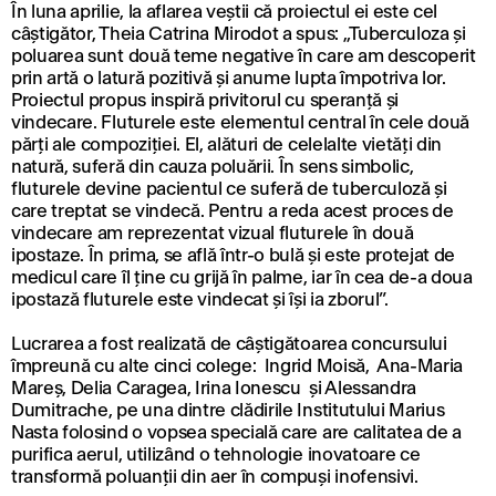
În luna aprilie, la aflarea veştii că proiectul ei este cel
câştigător, Theia Catrina Mirodot a spus: „Tuberculoza şi
poluarea sunt două teme negative în care am descoperit
prin artă o latură pozitivă şi anume lupta împotriva lor.
Proiectul propus inspiră privitorul cu speranţă şi
vindecare. Fluturele este elementul central în cele două
părţi ale compoziţiei. El, alături de celelalte vietăţi din
natură, suferă din cauza poluării. În sens simbolic,
fluturele devine pacientul ce suferă de tuberculoză şi
care treptat se vindecă. Pentru a reda acest proces de
vindecare am reprezentat vizual fluturele în două
ipostaze. În prima, se află într-o bulă şi este protejat de
medicul care îl ţine cu grijă în palme, iar în cea de-a doua
ipostază fluturele este vindecat şi îşi ia zborul”.
Lucrarea a fost realizată de câştigătoarea concursului
împreună cu alte cinci colege: Ingrid Moisă, Ana-Maria
Mareș, Delia Caragea, Irina Ionescu și Alessandra
Dumitrache, pe una dintre clădirile Institutului Marius
Nasta folosind o vopsea specială care are calitatea de a
purifica aerul, utilizând o tehnologie inovatoare ce
transformă poluanţii din aer în compuşi inofensivi.