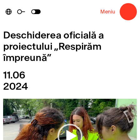
Skip
to
Meniu
→
content
Deschiderea oficială a
proiectului „Respirăm
împreună”
11.06
2024
P
l
a
y
e
r
v