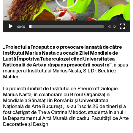
i
d
e
o
00:00
01:42
„Proiectul a început ca o provocare lansată de către
Institutul Marius Nasta cu ocazia Zilei Mondiale de
Luptă Împotriva Tuberculozei când Universitatea
Naţională de Arte a răspuns provocării noastre”
, a spus
managerul Institutului Marius Nasta, S.L Dr. Beatrice
Mahler.
La proiectul iniţiat de Institutul de Pneumoftiziologie
Marius Nasta, în colaborare cu Biroul Organizaţiei
Mondiale a Sănătăţii în România şi Universitatea
Naţională de Arte București, s-au înscris 26 de tineri şi a
fost câştigat de Theia Catrina Mirodot, studentă în anul I
la Departamentul Artă Murală din cadrul Facultății de Arte
Decorative și Design.