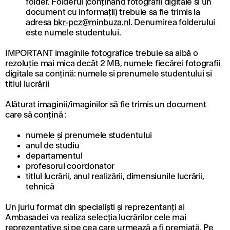
folder. Folderul (conținând fotografii digitale si un
document cu informații) trebuie sa fie trimis la
adresa
bkr-pcz@minbuza.nl
. Denumirea folderului
este numele studentului.
IMPORTANT imaginile fotografice trebuie sa aibă o
rezoluție mai mica decât 2 MB, numele fiecărei fotografii
digitale sa conțină: numele si prenumele studentului si
titlul lucrării
Alăturat imaginii/imaginilor să fie trimis un document
care să conțină :
numele și prenumele studentului
anul de studiu
departamentul
profesorul coordonator
titlul lucrării, anul realizării, dimensiunile lucrării,
tehnică
Un juriu format din specialiști și reprezentanți ai
Ambasadei va realiza selecția lucrărilor cele mai
reprezentative și pe cea care urmează a fi premiată. Pe