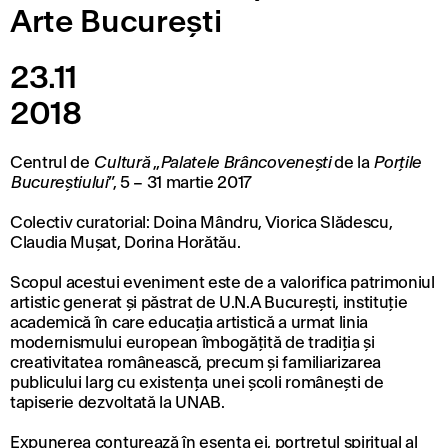
Arte București
23.11
2018
Centrul de
Cultură
„
Palatele Brâncovenești
de la
Porțile
Bucureștiului
”, 5 – 31 martie 2017
Colectiv curatorial: Doina Mândru, Viorica Slădescu,
Claudia Mușat, Dorina Horătău.
Scopul acestui eveniment este de a valorifica patrimoniul
artistic generat și păstrat de U.N.A București, instituție
academică în care educația artistică a urmat linia
modernismului european îmbogățită de tradiția și
creativitatea românească, precum și familiarizarea
publicului larg cu existența unei școli românești de
tapiserie dezvoltată la UNAB.
Expunerea conturează în esența ei, portretul spiritual al